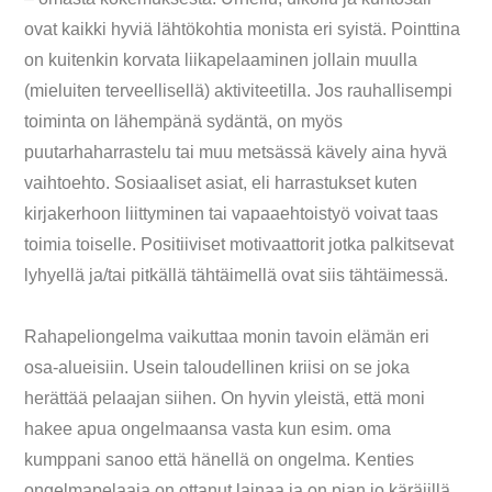
ovat kaikki hyviä lähtökohtia monista eri syistä. Pointtina
on kuitenkin korvata liikapelaaminen jollain muulla
(mieluiten terveellisellä) aktiviteetilla. Jos rauhallisempi
toiminta on lähempänä sydäntä, on myös
puutarhaharrastelu tai muu metsässä kävely aina hyvä
vaihtoehto. Sosiaaliset asiat, eli harrastukset kuten
kirjakerhoon liittyminen tai vapaaehtoistyö voivat taas
toimia toiselle. Positiiviset motivaattorit jotka palkitsevat
lyhyellä ja/tai pitkällä tähtäimellä ovat siis tähtäimessä.
Rahapeliongelma vaikuttaa monin tavoin elämän eri
osa-alueisiin. Usein taloudellinen kriisi on se joka
herättää pelaajan siihen. On hyvin yleistä, että moni
hakee apua ongelmaansa vasta kun esim. oma
kumppani sanoo että hänellä on ongelma. Kenties
ongelmapelaaja on ottanut lainaa ja on pian jo käräjillä