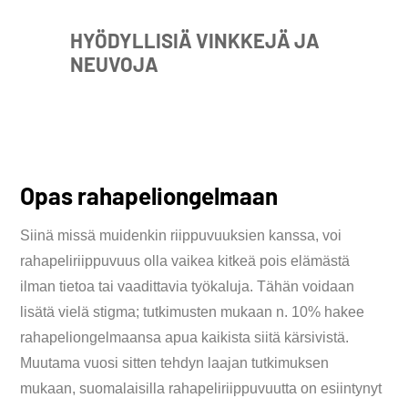
HYÖDYLLISIÄ VINKKEJÄ JA
NEUVOJA
Opas rahapeliongelmaan
Siinä missä muidenkin riippuvuuksien kanssa, voi
rahapeliriippuvuus olla vaikea kitkeä pois elämästä
ilman tietoa tai vaadittavia työkaluja. Tähän voidaan
lisätä vielä stigma; tutkimusten mukaan n. 10% hakee
rahapeliongelmaansa apua kaikista siitä kärsivistä.
Muutama vuosi sitten tehdyn laajan tutkimuksen
mukaan, suomalaisilla rahapeliriippuvuutta on esiintynyt