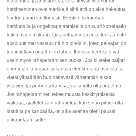
masennus- ja ahdistustilat, sekä tietysti itsemurhan
harkitseminen ovat merkkejä siitä että on aika hakeutua
hoidon pariin välittömästi. Etenkin itsemurhan
harkinnalla ja ongelmapelaamisella on suuri korrelaatio
tutkimusten mukaan. Liikapelaaminen ei kuitenkaan ole
absoluuttinen vastaus näihin oireisiin, joten pelaajan on
tunnistettava ongelmien lähde. Ihmissuhteet kärsivät
usein myös rahapelaamisen vuoksi. Jos kiistelet paljon
enemmän kumppanisi kanssa etenkin raha-asioista tai
vietät ylipäätään huomattavasti vähemmän aikaa
ystävien tai perheesi kanssa, voi sinulla olla ongelma.
Jos rahapelaaminen tekee muusta keskittymisestä
vaikeaa; ajattelet vain rahapelejä kun sinun pitäisi olla
läsnä ja paikanpäällä, on aika asettaa pieni paussi
uhkapelaamiselle.