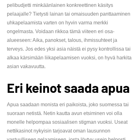
pelibudjetti minkäänlainen konkreettinen käsitys
pelaajalle? Tietysti lainan tai omaisuuden panttaaminen
uhkapelaamista varten on hyvin varma merkki
ongelmasta. Voidaan rikkoa tämä viiteen eri osa-
alueeseen: Aika, panokset, talous, ihmissuhteet ja
terveys. Jos edes yksi asia näistä ei pysy kontrollissa tai
alkaa kärsimään liikapelaamisen vuoksi, on hyvä harkita
asian vakavuutta.
Eri keinot saada apua
Apua saadaan monista eri paikoista, joko suomessa tai
suoraan netistä. Netin kautta avun etsiminen voi olla
monelle helpompaa sosiaalisen stigman vuoksi. Useat
nettikasinot nykyisin tarjoavat oman lausunnon
vastuulliseen pelaamiseen, josta löytyy usein helposti