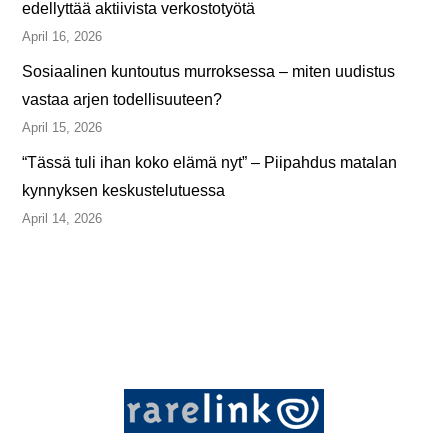
edellyttää aktiivista verkostotyötä
April 16, 2026
Sosiaalinen kuntoutus murroksessa – miten uudistus
vastaa arjen todellisuuteen?
April 15, 2026
“Tässä tuli ihan koko elämä nyt” – Piipahdus matalan
kynnyksen keskustelutuessa
April 14, 2026