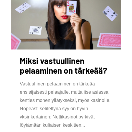
Miksi vastuullinen
pelaaminen on tärkeää?
Vastuullinen pelaaminen on tärkeää
ensisijaisesti pelaajalle, mutta itse asiassa,
kenties monen yllätykseksi, myös kasinolle.
Nopeasti selitettynä syy on hyvin
yksinkertainen: Nettikasinot pyrkivät
löytämään kultaisen keskitien...