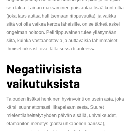
sen takia. Lainan maksaminen pois antaa lisää kontrollia
(joka taas auttaa hallitsemaan riippuvuutta), ja vaikka
siitä voi olla vaikea kertoa läheisille, on se tärkeä askel
ongelman hoitoon. Peliriippuvainen tulee yllättymään
siitä, kuinka vastaanottavia ja auttavaisia lähimmäiset
ihmiset oikeasti ovat tällaisessa tilanteessa.
Negatiivisista
vaikutuksista
Talouden lisäksi henkinen hyvinvointi on usein asia, joka
kärsii suunnattomasti liikapelaamisesta. Suuret
mielentilaheittelyt yhden päivän sisällä, univaikeudet,
elämänilon menetys (paitsi uhkapelien parissa),