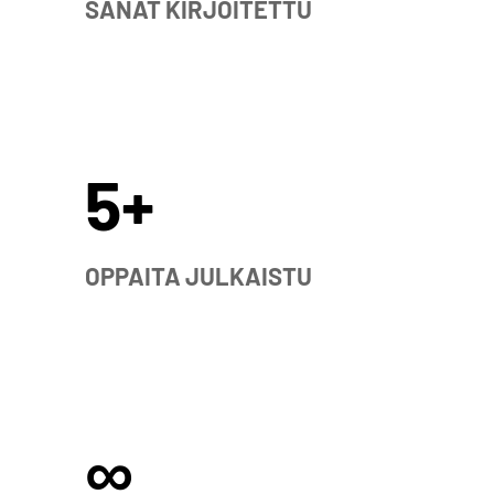
SANAT KIRJOITETTU
5+
OPPAITA JULKAISTU
∞