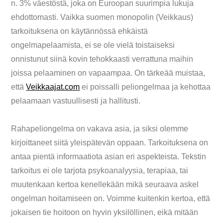
n. 3% väestöstä, joka on Euroopan suurimpia lukuja
ehdottomasti. Vaikka suomen monopolin (Veikkaus)
tarkoituksena on käytännössä ehkäistä
ongelmapelaamista, ei se ole vielä toistaiseksi
onnistunut siinä kovin tehokkaasti verrattuna maihin
joissa pelaaminen on vapaampaa. On tärkeää muistaa,
että
Veikkaajat.com
ei poissalli peliongelmaa ja kehottaa
pelaamaan vastuullisesti ja hallitusti.
Rahapeliongelma on vakava asia, ja siksi olemme
kirjoittaneet siitä yleispätevän oppaan. Tarkoituksena on
antaa pientä informaatiota asian eri aspekteista. Tekstin
tarkoitus ei ole tarjota psykoanalyysia, terapiaa, tai
muutenkaan kertoa kenellekään mikä seuraava askel
ongelman hoitamiseen on. Voimme kuitenkin kertoa, että
jokaisen tie hoitoon on hyvin yksilöllinen, eikä mitään