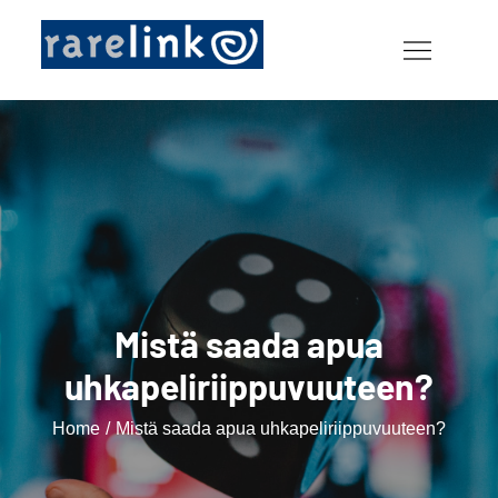
Skip
to
Rarelink
content
Mistä saada apua
uhkapeliriippuvuuteen?
Home
Mistä saada apua uhkapeliriippuvuuteen?