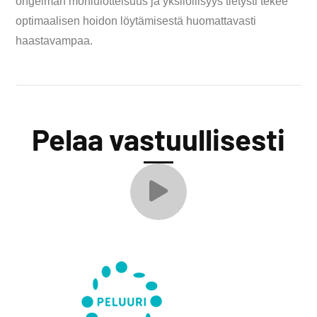
ongelman moniulotteisuus ja yksilöllisyys tietysti tekee
optimaalisen hoidon löytämisestä huomattavasti
haastavampaa.
Pelaa vastuullisesti