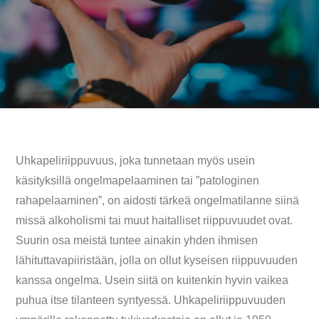
Uhkapeliriippuvuus, joka tunnetaan myös usein
käsityksillä ongelmapelaaminen tai ”patologinen
rahapelaaminen”, on aidosti tärkeä ongelmatilanne siinä
missä alkoholismi tai muut haitalliset riippuvuudet ovat.
Suurin osa meistä tuntee ainakin yhden ihmisen
lähituttavapiiristään, jolla on ollut kyseisen riippuvuuden
kanssa ongelma. Usein siitä on kuitenkin hyvin vaikea
puhua itse tilanteen syntyessä. Uhkapeliriippuvuuden