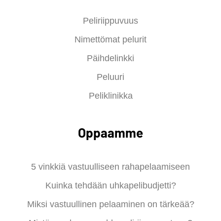
Peliriippuvuus
Nimettömat pelurit
Päihdelinkki
Peluuri
Peliklinikka
Oppaamme
5 vinkkiä vastuulliseen rahapelaamiseen
Kuinka tehdään uhkapelibudjetti?
Miksi vastuullinen pelaaminen on tärkeää?