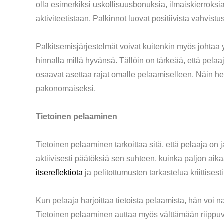
olla esimerkiksi uskollisuusbonuksia, ilmaiskierroksia
aktiviteetistaan. Palkinnot luovat positiivista vahvis
Palkitsemisjärjestelmät voivat kuitenkin myös johtaa yl
hinnalla millä hyvänsä. Tällöin on tärkeää, että pelaaj
osaavat asettaa rajat omalle pelaamiselleen. Näin he
pakonomaiseksi.
Tietoinen pelaaminen
Tietoinen pelaaminen tarkoittaa sitä, että pelaaja on 
aktiivisesti päätöksiä sen suhteen, kuinka paljon ai
itsereflektiota
ja pelitottumusten tarkastelua kriittisesti
Kun pelaaja harjoittaa tietoista pelaamista, hän voi n
Tietoinen pelaaminen auttaa myös välttämään riippuv