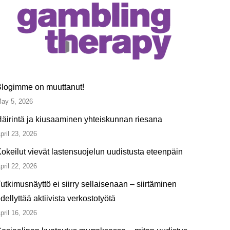
logimme on muuttanut!
ay 5, 2026
äirintä ja kiusaaminen yhteiskunnan riesana
pril 23, 2026
okeilut vievät lastensuojelun uudistusta eteenpäin
pril 22, 2026
utkimusnäyttö ei siirry sellaisenaan – siirtäminen
dellyttää aktiivista verkostotyötä
pril 16, 2026