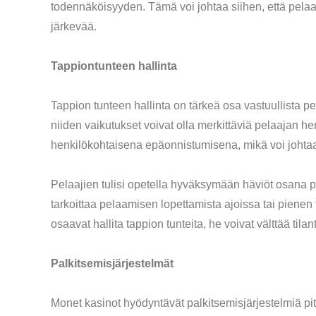
todennäköisyyden. Tämä voi johtaa siihen, että pelaaja
järkevää.
Tappiontunteen hallinta
Tappion tunteen hallinta on tärkeä osa vastuullista p
niiden vaikutukset voivat olla merkittäviä pelaajan h
henkilökohtaisena epäonnistumisena, mikä voi johta
Pelaajien tulisi opetella hyväksymään häviöt osana pel
tarkoittaa pelaamisen lopettamista ajoissa tai pienen
osaavat hallita tappion tunteita, he voivat välttää tila
Palkitsemisjärjestelmät
Monet kasinot hyödyntävät palkitsemisjärjestelmiä pi