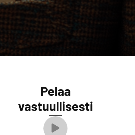
Pelaa
vastuullisesti