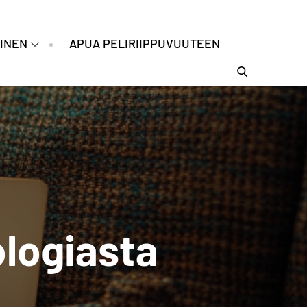
INEN
APUA PELIRIIPPUVUUTEEN
logiasta