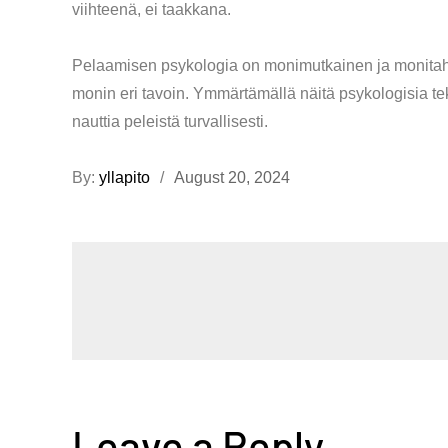
viihteenä, ei taakkana.
Pelaamisen psykologia on monimutkainen ja monitahoi
monin eri tavoin. Ymmärtämällä näitä psykologisia tek
nauttia peleistä turvallisesti.
Posted
By:
yllapito
August 20, 2024
on
Post
navigation
Leave a Reply