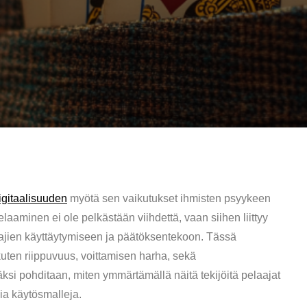
igitaalisuuden
myötä sen vaikutukset ihmisten psyykeen
aaminen ei ole pelkästään viihdettä, vaan siihen liittyy
laajien käyttäytymiseen ja päätöksentekoon. Tässä
 kuten riippuvuus, voittamisen harha, sekä
äksi pohditaan, miten ymmärtämällä näitä tekijöitä pelaajat
sia käytösmalleja.