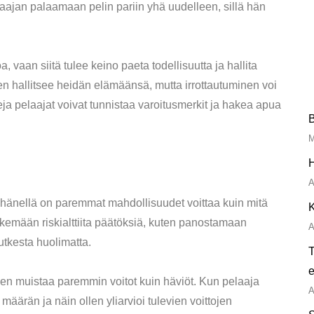
aajan palaamaan pelin pariin yhä uudelleen, sillä hän
aan siitä tulee keino paeta todellisuutta ja hallita
en hallitsee heidän elämäänsä, mutta irrottautuminen voi
 pelaajat voivat tunnistaa varoitusmerkit ja hakea apua
B
M
H
A
ä hänellä on paremmat mahdollisuudet voittaa kuin mitä
K
kemään riskialttiita päätöksiä, kuten panostamaan
A
tkesta huolimatta.
T
e
n muistaa paremmin voitot kuin häviöt. Kun pelaaja
A
määrän ja näin ollen yliarvioi tulevien voittojen