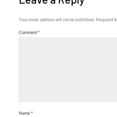
Your email address will not be published.
Required f
Comment
*
Name
*